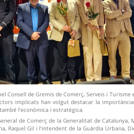
el Consell de Gremis de Comerç, Serveis i Turisme
actors implicats han volgut destacar la importància 
 també l'econòmica i estratègica.
 General de Comerç de la Generalitat de Catalunya, M
na, Raquel Gil i l'intendent de la Guàrdia Urbana, D