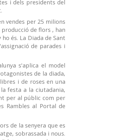
es i dels presidents del
.
uen vendes per 25 milions
a producció de flors , han
y ho és. La Diada de Sant
'assignació de parades i
lunya s'aplica el model
protagonistes de la diada,
llibres i de roses en una
la festa a la ciutadania,
nt per al públic com per
les Rambles al Portal de
lors de la senyera que es
atge, sobrassada i nous.