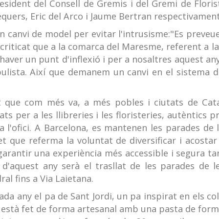
esident del Consell de Gremis i del Gremi de Florist
equers, Eric del Arco i Jaume Bertran respectivament
un canvi de model per evitar l'intrusisme:"Es preve
a criticat que a la comarca del Maresme, referent a l
haver un punt d'inflexió i per a nosaltres aquest an
ulista. Així que demanem un canvi en el sistema d
at que com més va, a més pobles i ciutats de Cata
ts per a les llibreries i les floristeries, autèntics 
ca l'ofici. A Barcelona, es mantenen les parades de 
et que referma la voluntat de diversificar i acostar 
garantir una experiència més accessible i segura ta
t d'aquest any serà el trasllat de les parades de 
ral fins a Via Laietana.
a any el pa de Sant Jordi, un pa inspirat en els co
 està fet de forma artesanal amb una pasta de form