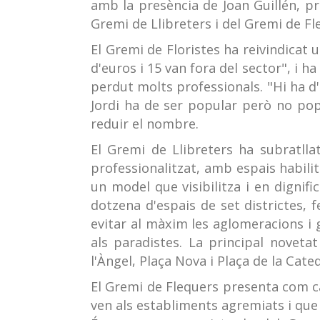
amb la presència de Joan Guillén, pr
Gremi de Llibreters i del Gremi de Fl
El Gremi de Floristes ha reivindicat 
d'euros i 15 van fora del sector", i h
perdut molts professionals. "Hi ha d'
Jordi ha de ser popular però no pop
reduir el nombre.
El Gremi de Llibreters ha subratll
professionalitzat, amb espais habilita
un model que visibilitza i en dignifi
dotzena d'espais de set districtes, f
evitar al màxim les aglomeracions i 
als paradistes. La principal noveta
l'Àngel, Plaça Nova i Plaça de la Cated
El Gremi de Flequers presenta com cad
ven als establiments agremiats i que