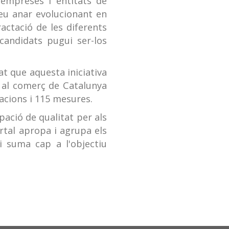
 empreses i entitats de
eu anar evolucionant en
actació de les diferents
 candidats pugui ser-los
at que aquesta iniciativa
r al comerç de Catalunya
uacions i 115 mesures.
upació de qualitat per als
ortal apropa i agrupa els
 i suma cap a l'objectiu