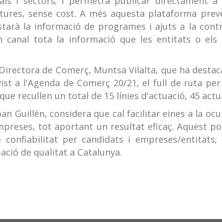
als i sectors; i permetrà publicar directament a
atures, sense cost. A més aquesta plataforma prev
starà la informació de programes i ajuts a la contr
un canal tota la informació que les entitats o els
a Directora de Comerç, Muntsa Vilalta, que ha destac
ist a l'Agenda de Comerç 20/21, el full de ruta pe
que recullen un total de 15 línies d'actuació, 45 act
an Guillén, considera que cal facilitar eines a la oc
empreses, tot aportant un resultat eficaç. Aquest p
e confiabilitat per candidats i empreses/entitats;
ació de qualitat a Catalunya.