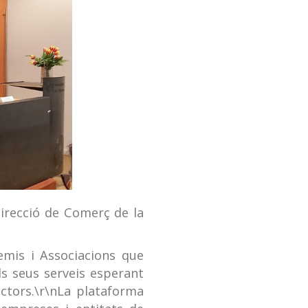
irecció de Comerç de la
emis i Associacions que
ls seus serveis esperant
sectors.\r\nLa plataforma